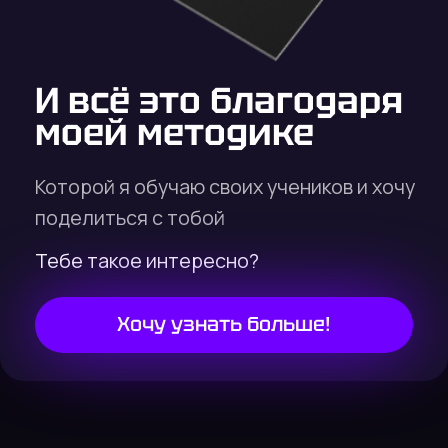
6 утра и выгорал к чертям собачим
И в один момент мне всё это
надоело
Смотреть
видео