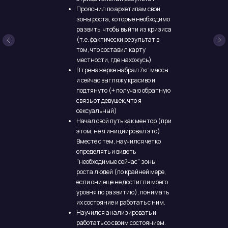
Прояснил по архетипам свои
Получите 3
зоны роста, которые необходимо
подарка 🎁
развить, чтобы выйти из кризиса
(т.е. фактически результат в
том, что составил карту
Нажав на кнопку ниже
местности, где нахожусь)
В тренажерке набрал 7кг массы
и сейчас выгляжу красиво и
🎁 Подарок #1
подтянуто (+ получаю обратную
Мини-тренинг “5
связь от девушек, что я
способов усилить
голос, мимику, осанку”
сексуальный)
Начал свой путь как ментор (при
PDF-файл, 3.5mb
этом, не я инициировал это).
Вместе с тем, научился четко
определять и видеть
🎁 Подарок #2
"необходимые сейчас" зоны
Выжимка из опыта
роста людей (по крайней мере,
“100 привычек
если они еще не достигли моего
мощных людей”
уровня по развитию), понимать
PDF-файл, 11.5mb
их состояние и работать с ним.
Научился анализировать и
работать со своим состоянием.