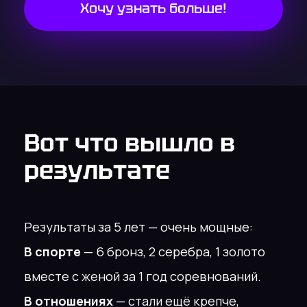
Диагностики жизни
на
которой:
01
Ты поймёшь что
происходит в 27
сферах твоей жизни 🏆
02
Узнаешь правду о
себе, которая поможет
вырасти и получишь
план развития на 365
дней 📚
03
Проработаешь от 100+
глюков и
ограничивающих
убеждений 🪄
04
Поймёшь как
ускориться/найдёшь
от 20 точек роста 💰