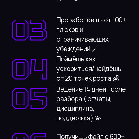
3х часовая встреча-разбор , которая
помогает получить первые результаты
Записаться
01
Ты поймёшь что происходит
в 27 сферах твоей жизни 🏆
02
Узнаешь правду о себе,