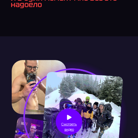
выросли как команда и как пара.
В финансах
— пробивал планку дохода 8
раз подряд за 3 года.
В уровне жизни
— переехал в
двухуровневую квартиру-пентхаус,
создал новый уровень жизни в целом и
значительно повысил свою свободу и
независимость.
В удовольствии
— стал получать ещё
больше удовольствия от жизни.
В масштабе
— нашёл свою роль и миссию
в жизни, создал мужской клуб «Мастера
жизни», разработал авторские тренинги и
методики.
В мышлении
— перешёл на уровень
мышления масштаба и влияния.
В рекордах
— 14 соревнований за 1 год,