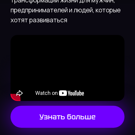
Узнать больше
Привет, я ментор,
наставник и тренер
тренеров
Помимо этого:
Встаю больше 1800+ дней до 6
утра, 5 раз за год пробил планку
дохода
Открыл в себе роль ментора
перед началом войны
Похудел на 26 киллограм за 3.5
месяца