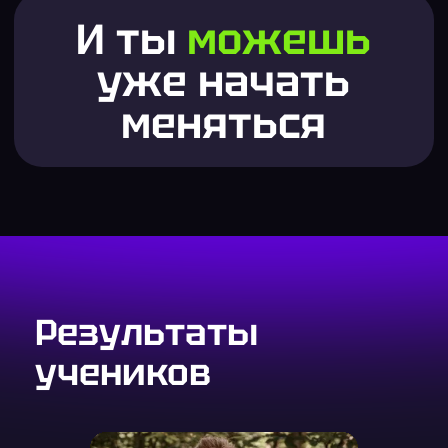
1 боль
Минимум решается за одну
диагностику
Хочешь
диагностику
жизни?
Пройди 3х часовую встречу-
разбор, после которой мы
сделаем тебе план улучшения
жизни