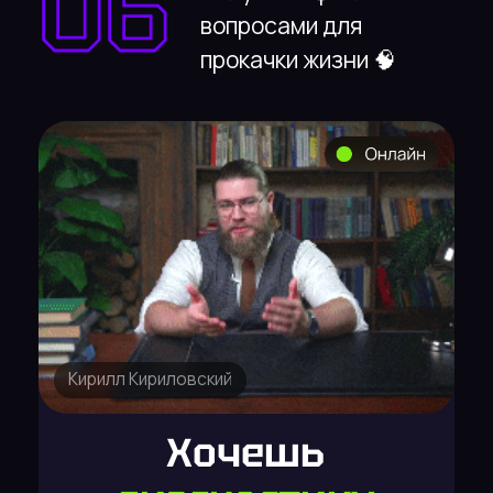
которая поможет
вырасти и получишь план
развития на 365 дней 📚
03
Проработаешь от 100+
глюков и ограничивающих
убеждений 🪄
04
Поймёшь как ускориться/
найдёшь от 20 точек
роста 💰
05
Ведение 14 дней после
разбора ( отчеты,
дисциплина, поддержка)
💫
06
Получишь файл с 600+
вопросами для прокачки
жизни 🧠
Диагностика
в цифрах