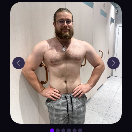
Я захотел
ускориться
и сразу
принял решение
это сделать
Ровно через 3 дня нашел обучение
про идеальные дни твоей жизни где
необходимо вставать рано утром и
тогда ощутил что этот способ, это то
что меня ускорит, “утренние
прогулки” и до сих пор с того времени
встаю больше 1900+ дней до 6 утра,