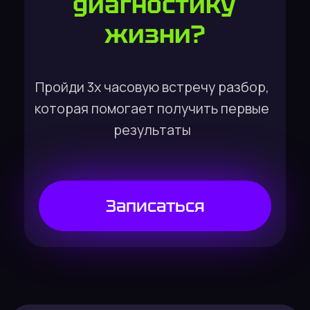
750+
Диагностик проведено за
последние 3 года
95%
Людей после диагностики
меняются
1.5 часа
Средняя длительность
диагностики