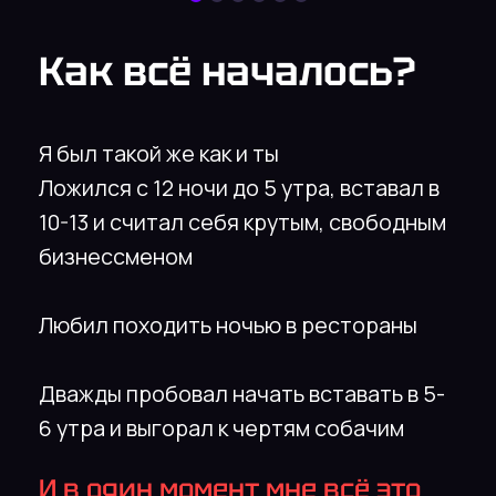
придерживаюсь ритуалов на прогулке
и выставляю видео в сторис каждый
день
Хочу узнать больше!
Вот что вышло в
результате
Результаты за 5 лет — очень мощные:
В спорте
— 6 бронз, 2 серебра, 1 золото
вместе с женой за 1 год соревнований.
В отношениях
— стали ещё крепче,