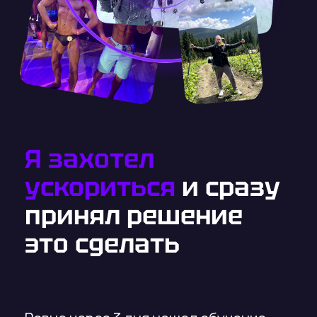
покорил 2 горы, стал номинантом в «Книгу
рекордов Украины».
И ты сможешь так же со мной
в менторстве.
Сделай свой первый шаг с
наставником