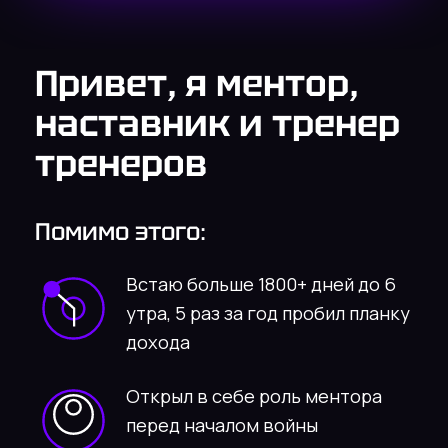
Создал свой мужской клуб
“Мастера Жизни”, в личном
наставничестве 100+ учеников
из 32 городов мира
Выступил на 15 соревнованиях
по бодибилднгу без применения
стероидов и стал чемпионом
Cчастливо женат, с женой уже
13 лет вместе, 12 лет занимаюсь
мужским стилем и имиджем
С 17 лет занимаюсь постоянным
саморазвитием
Преподавал пикап в 2010-2013 г.
и вел индивидуальное
соблазнение в ночных клубах