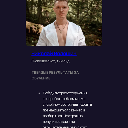
Пройти диагностику
Мои
клиенты из таких
компаний
Николай Волошин
IT-специалист, тимлид
ТВЕРДЫЕ РЕЗУЛЬТАТЫ ЗА
ОБУЧЕНИЕ
Победил страх отторжения,
теперь без проблем могу в
спокойном состоянии подойти
познакомиться с кем-то и
пообщаться. Не страшно
получить отказ или
отрицательный результат.