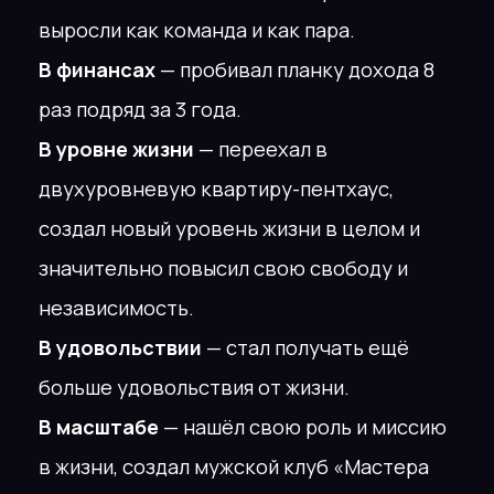
05
Ведение 14 дней после
разбора ( отчеты,
дисциплина,
поддержка) 💫
06
Получишь файл с 600+
вопросами для
прокачки жизни 🧠
Кирилл Кириловский
Хочешь