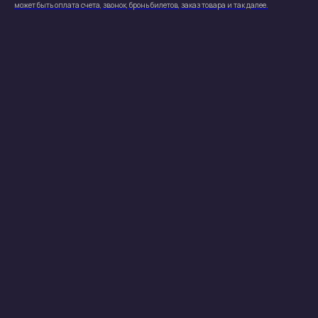
может быть оплата счета, звонок, бронь билетов, заказ товара и так далее.
Контакты
Телефон
Telegram
+38(099) 753-27-38
@kirill_kirilowskii
Социальные сети
Все права защищены (с) 2023-2026
Produced by
Alexandr Ulitin
Политика конфиденциальности