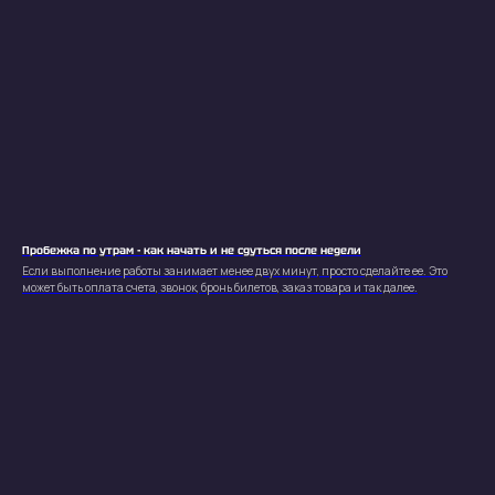
Пробежка по утрам - как начать и не сдуться после недели
Если выполнение работы занимает менее двух минут, просто сделайте ее. Это
может быть оплата счета, звонок, бронь билетов, заказ товара и так далее.