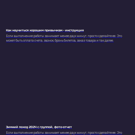
Как научиться хорошим привычкам - инструкция
Если выполнение работы занимает менее двух минут, просто сделайте ее. Это
может быть оплата счета, звонок, бронь билетов, заказ товара и так далее.
Кирилл
Кириловский
Зимний поход 2024 с группой, фото-отчет
Если выполнение работы занимает менее двух минут, просто сделайте ее. Это