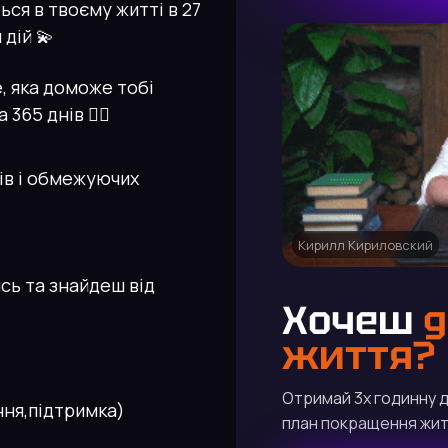
ся в твоєму житті в 27
дій 💫
, яка доможе тобі
65 днів 🧙‍♂️
ів і обмежуючих
Кирилл Кириловский
сь та знайдеш від
Хочеш
д
життя?
Отримай 3х годинну ді
ння,підтримка)
план покращення жи