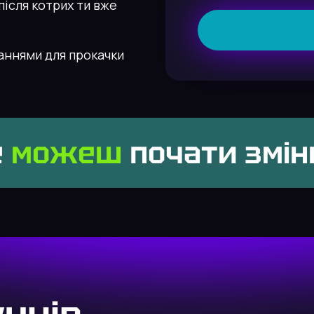
після котрих ти вже
аннями для прокачки
е
можеш
почати змі