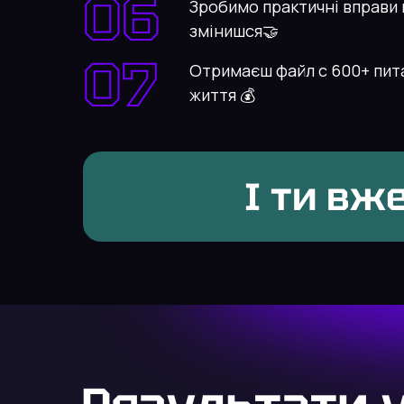
06
Зробимо практичні вправи 
змінишся🤝
07
Отримаєш файл с 600+ пит
життя 💰
І ти вж