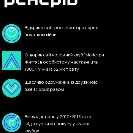
Відкрив у собі роль ментора перед
початком війни
Створив свій чоловічий клуб "Майстри
Життя", в особистому наставництві
1000+ учнів із 32 міст світу
Щасливо одружений, із дружиною
вже 13 років разом
Викладав пікап у 2010-2013 та вів
інідівідуальну спокусу у нічних
клубах