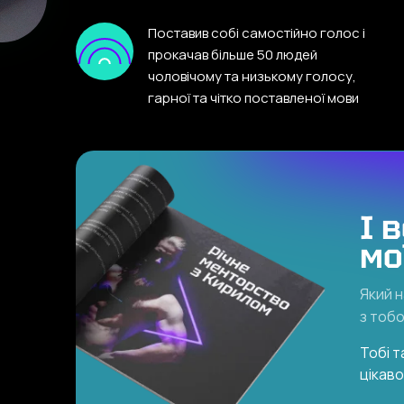
Поставив собі самостійно голос і
прокачав більше 50 людей
чоловічому та низькому голосу,
гарної та чітко поставленої мови
І 
мо
Який н
з тоб
Тобі т
цікав