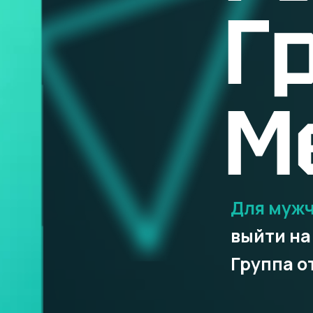
Г
М
Для муж
выйти на
Группа о