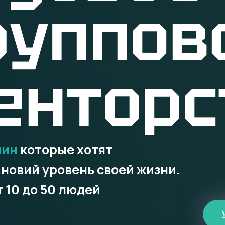
руппов
енторс
чин
которые хотят
 новий уровень своей жизни.
т 10 до 50 людей