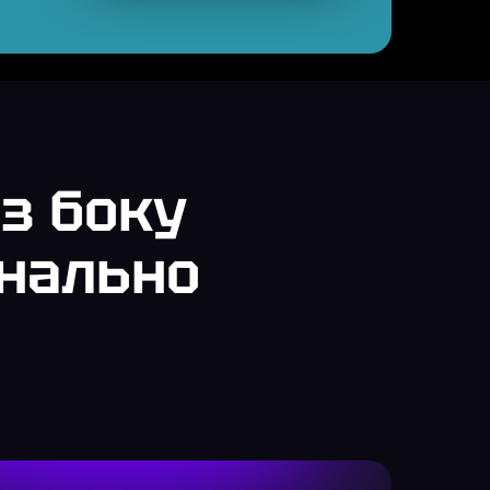
з боку
инально