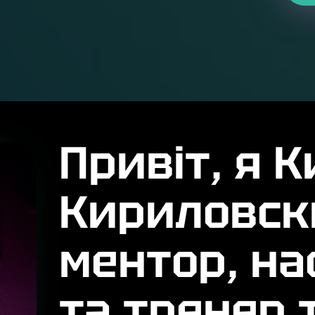
Привіт, я 
Кириловск
ментор, н
та тренер 