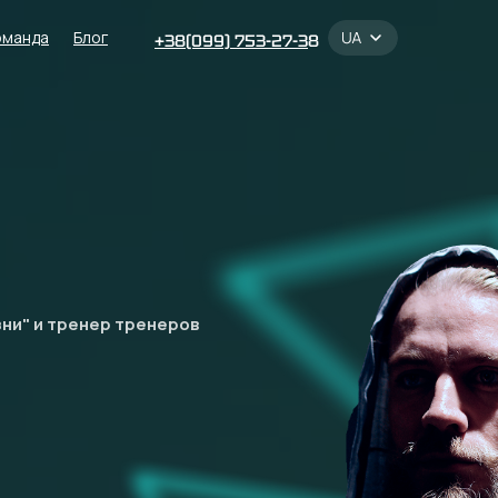
оманда
Блог
+38(099) 753-27-3
8
зни" и тренер тренеров