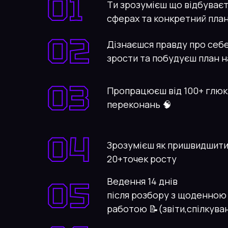
01
Ти зрозумієш що відбуваєть
сферах та конкретний план 
02
Дізнаєшся правду про себе
зрости та побудуєш план на 3
03
Пропрацюєш від 100+ глюк
переконань 🧠
04
Зрозумієш як пришвидшити
20+точек росту
05
Ведення 14 днів
після розбору з щоденною
работою 📝(звіти,спілкува