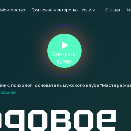
Менторство
Групповое менторство
Услуги
Отзывы
К
Смотреть
видео
вник, психолог, основатель мужского клуба "Мастера жи
овский
одовое