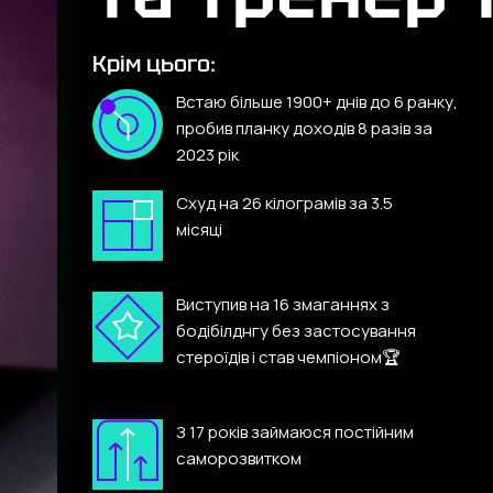
Крім цього:
Встаю більше 1900+ днів до 6 ранку,
пробив планку доходів 8 разів за
2023 рік
Схуд на 26 кілограмів за 3.5
місяці
Виступив на 16 змаганнях з
бодібілднгу без застосування
стероїдів і став чемпіоном🏆
З 17 років займаюся постійним
саморозвитком