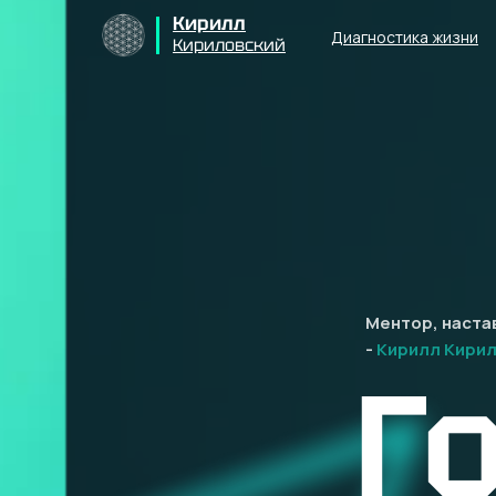
Кирилл
Диагностика жизни
Кириловский
Ментор, наста
-
Кирилл Кирил
Г