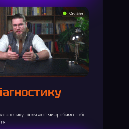
іагностику
агностику, після якої ми зробимо тобі
ття