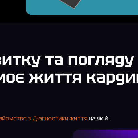
итку та погляду 
 моє життя кард
айомство з Діагностики життя
на якій: