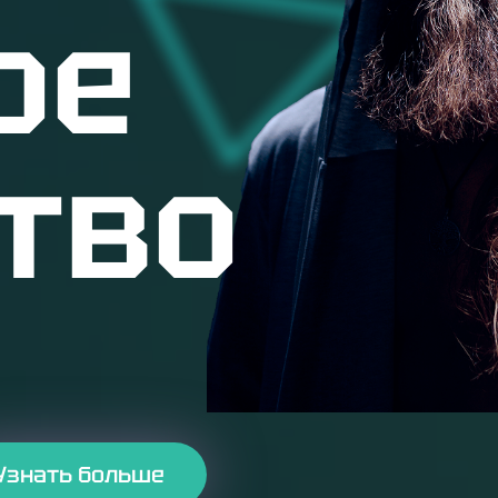
ое
тво
Узнать больше